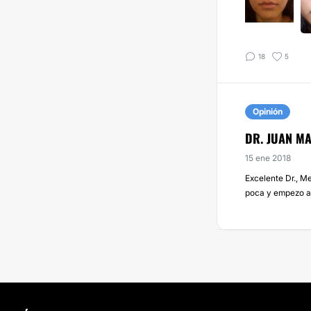
18
5
Opinión
DR. JUAN M
15 ene 2018
Excelente Dr., M
poca y empezo a 