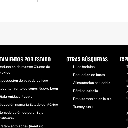
TAMIENTOS POR ESTADO
OTRAS BÚSQUEDAS
EXP
Reducción de mamas Ciudad de
Hilos faciales
T
México
Reduccion de busto
F
Liposuccion de papada Jalisco
r
Alimentación saludable
l
Levantamiento de senos Nuevo León
Pérdida cabello
c
Hialuronidasa Puebla
e
Protuberancias en la piel
Elevación mamaria Estado de México
L
Tummy tuck
Remodelación corporal Baja
S
California
r
Tratamiento acné Querétaro
M