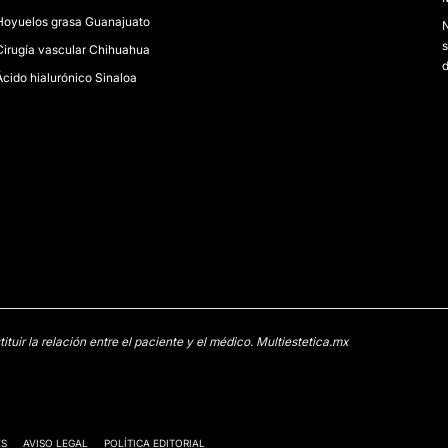
Hoyuelos grasa Guanajuato
s
Cirugía vascular Chihuahua
d
Ácido hialurónico Sinaloa
uir la relación entre el paciente y el médico. Multiestetica.mx
ES
AVISO LEGAL
POLÍTICA EDITORIAL