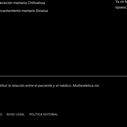
Ya mi f
levación mamaria Chihuahua
lipoescu
evantamiento mamario Sinaloa
uir la relación entre el paciente y el médico. Multiestetica.mx
ES
AVISO LEGAL
POLÍTICA EDITORIAL