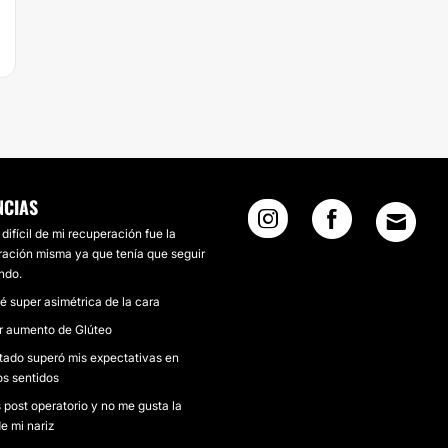
NCIAS
difícil de mi recuperación fue la
ación misma ya que tenía que seguir
ndo.
 super asimétrica de la cara
or aumento de Glúteo
ltado superó mis expectativas en
os sentidos
post operatorio y no me gusta la
e mi nariz