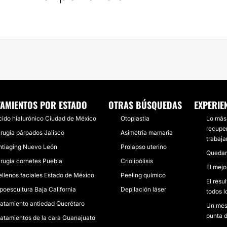
TAMIENTOS POR ESTADO
OTRAS BÚSQUEDAS
EXPERIE
cido hialurónico Ciudad de México
Otoplastia
Lo más 
recuper
irugía párpados Jalisco
Asimetría mamaria
trabaja
ntiaging Nuevo León
Prolapso uterino
Quedaré
irugía cornetes Puebla
Criolipólisis
El mej
ellenos faciales Estado de México
Peeling químico
El resu
ipoescultura Baja California
Depilación láser
todos l
ratamiento antiedad Querétaro
Un mes 
punta d
ratamientos de la cara Guanajuato