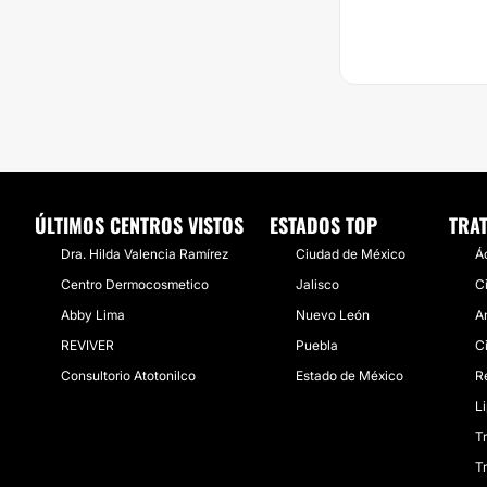
ÚLTIMOS CENTROS VISTOS
ESTADOS TOP
TRA
Dra. Hilda Valencia Ramírez
Ciudad de México
Á
Centro Dermocosmetico
Jalisco
C
Abby Lima
Nuevo León
A
REVIVER
Puebla
C
Consultorio Atotonilco
Estado de México
R
L
T
T