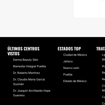
ÚLTIMOS CENTROS
ESTADOS TOP
TRAT
VISTOS
Ciudad de México
Li
M
Derma Beauty Skin
Jalisco
Au
Bienestar Integral Puebla
Nuevo León
R
Dr. Roberto Martínez
Puebla
Re
Dr. Claudia María García
Estado de México
Guzmán
Ci
M
Dr. Joaquín Archibaldo Hope
Guerrero
Ca
Co