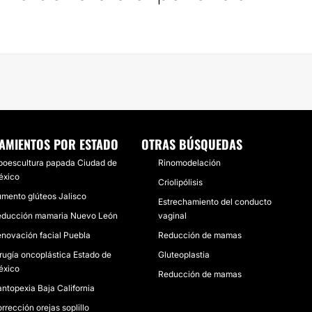
AMIENTOS POR ESTADO
OTRAS BÚSQUEDAS
poescultura papada Ciudad de
Rinomodelación
éxico
Criolipólisis
mento glúteos Jalisco
Estrechamiento del conducto
educción mamaria Nuevo León
vaginal
novación facial Puebla
Reducción de mamas
rugía oncoplástica Estado de
Gluteoplastia
éxico
Reducción de mamas
ntopexia Baja California
rrección orejas soplillo