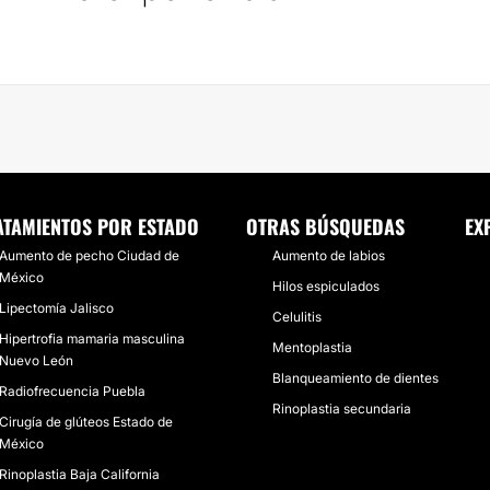
ATAMIENTOS POR ESTADO
OTRAS BÚSQUEDAS
EX
Aumento de pecho Ciudad de
Aumento de labios
México
Hilos espiculados
Lipectomía Jalisco
Celulitis
Hipertrofia mamaria masculina
Mentoplastia
Nuevo León
Blanqueamiento de dientes
Radiofrecuencia Puebla
Rinoplastia secundaria
Cirugía de glúteos Estado de
México
Rinoplastia Baja California