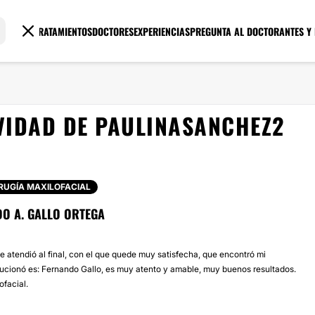
TRATAMIENTOS
DOCTORES
EXPERIENCIAS
PREGUNTA AL DOCTOR
ANTES Y
VIDAD DE PAULINASANCHEZ2
RUGÍA MAXILOFACIAL
DO A. GALLO ORTEGA
e atendió al final, con el que quede muy satisfecha, que encontró mi
lucionó es: Fernando Gallo, es muy atento y amable, muy buenos resultados.
ofacial.