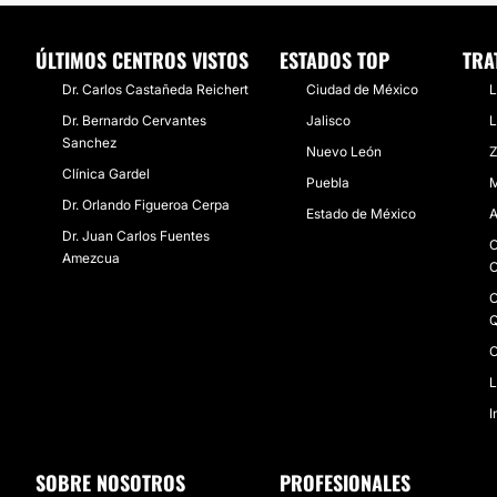
ÚLTIMOS CENTROS VISTOS
ESTADOS TOP
TRA
Dr. Carlos Castañeda Reichert
Ciudad de México
L
Dr. Bernardo Cervantes
Jalisco
L
Sanchez
Nuevo León
Z
Clínica Gardel
Puebla
M
Dr. Orlando Figueroa Cerpa
Estado de México
A
Dr. Juan Carlos Fuentes
O
Amezcua
C
C
Q
C
L
I
SOBRE NOSOTROS
PROFESIONALES