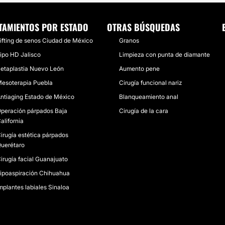
TAMIENTOS POR ESTADO
OTRAS BÚSQUEDAS
ifting de senos Ciudad de México
Granos
ipo HD Jalisco
Limpieza con punta de diamante
etaplastia Nuevo León
Aumento pene
esoterapia Puebla
Cirugía funcional nariz
ntiaging Estado de México
Blanqueamiento anal
peración párpados Baja
Cirugía de la cara
alifornia
irugía estética párpados
uerétaro
irugía facial Guanajuato
ipoaspiración Chihuahua
mplantes labiales Sinaloa