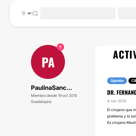
|
ACTI
PA
Opinión
CI
PaulinaSanc...
DR. FERNAN
Miembro desde 19 oct 2015
4 nov 2015
Guadalajara
El cirujano que m
problema y lo so
Es cirujano Maxil