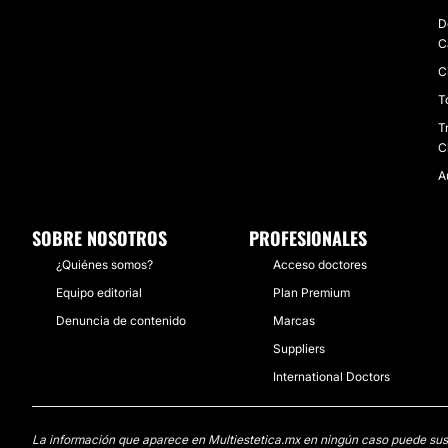
D
C
C
T
T
C
A
SOBRE NOSOTROS
PROFESIONALES
¿Quiénes somos?
Acceso doctores
Equipo editorial
Plan Premium
Denuncia de contenido
Marcas
Suppliers
International Doctors
La información que aparece en Multiestetica.mx en ningún caso puede sustit