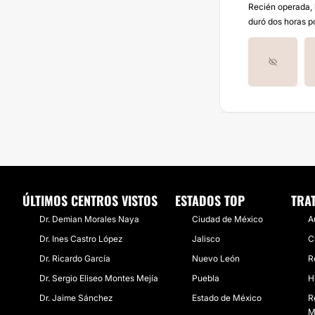
Recién operada, l
duró dos horas p
ÚLTIMOS CENTROS VISTOS
ESTADOS TOP
TRA
Dr. Demian Morales Naya
Ciudad de México
A
Dr. Ines Castro López
Jalisco
C
Dr. Ricardo García
Nuevo León
R
Dr. Sergio Eliseo Montes Mejía
Puebla
H
Dr. Jaime Sánchez
Estado de México
R
M