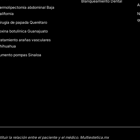
Blanqueamiento Dental
A
ermolipectomía abdominal Baja
alifornia
N
q
irugía de papada Querétaro
oxina botulínica Guanajuato
ratamiento arañas vasculares
hihuahua
umento pompas Sinaloa
uir la relación entre el paciente y el médico. Multiestetica.mx