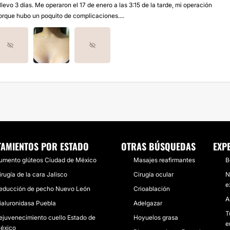
levo 3 días. Me operaron el 17 de enero a las 3:15 de la tarde, mi operación
orque hubo un poquito de complicaciones....
TAMIENTOS POR ESTADO
OTRAS BÚSQUEDAS
EXP
umento glúteos Ciudad de México
Masajes reafirmantes
B
irugía de la cara Jalisco
Cirugía ocular
N
e
educción de pecho Nuevo León
Crioablación
A
ialuronidasa Puebla
Adelgazar
T
ejuvenecimiento cuello Estado de
Hoyuelos grasa
e
éxico