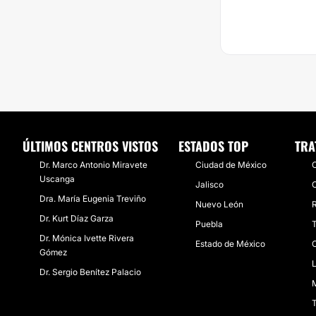
ÚLTIMOS CENTROS VISTOS
ESTADOS TOP
TRA
Dr. Marco Antonio Miravete
Ciudad de México
C
Uscanga
Jalisco
O
Dra. María Eugenia Treviño
Nuevo León
R
Dr. Kurt Díaz Garza
Puebla
T
Dr. Mónica Ivette Rivera
Estado de México
C
Gómez
L
Dr. Sergio Benítez Palacio
M
T