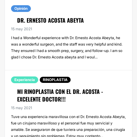
Opinión
DR. ERNESTO ACOSTA ABEYTA
15 may 2021
I had a Wonderful experience with Dr. Ernesto Acosta Abeyta, he
was a wonderful surgeon, and the staff was very helpful and kind.
They ensured I had a smooth prep, surgery, and follow-up. I am so
glad I chose Dr. Ernesto Acosta abeyta and I woul...
Experiencia
RINOPLASTIA
MI RINOPLASTIA CON EL DR. ACOSTA -
EXCELENTE DOCTOR!!!
15 may 2021
Tuve una experiencia maravillosa con el Dr. Ernesto Acosta Abeyta,
fue un cirujano maravilloso y el personal fue muy servicial y
amable. Se aseguraron de que tuviera una preparación, una cirugía
y un seguimiento sin problemas. Estoy muy contento...