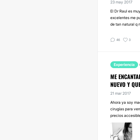
23 may 2017
El Dr Raul es mu
excelentes me pus
de tan natural q 
46
3
Experiencia
ME ENCANTAR
NUEVO Y QU
21 mar 2017
Ahora ya soy madu
cirugías para ve
precios accesible