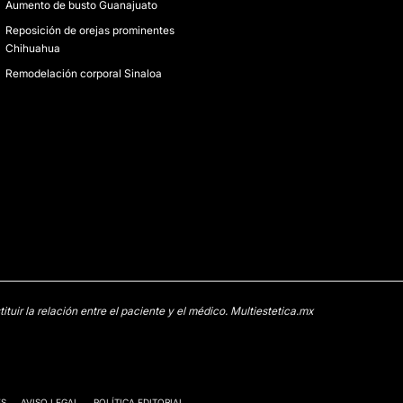
Aumento de busto Guanajuato
Reposición de orejas prominentes
Chihuahua
Remodelación corporal Sinaloa
uir la relación entre el paciente y el médico. Multiestetica.mx
ES
AVISO LEGAL
POLÍTICA EDITORIAL