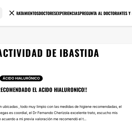
TRATAMIENTOS
DOCTORES
EXPERIENCIAS
PREGUNTA AL DOCTOR
ANTES Y
ACTIVIDAD DE IBASTIDA
ÁCIDO HIALURÓNICO
RECOMENDADO EL ACIDO HIALURONICO!!
en ubicadas , todo muy limpio con las medidas de higiene recomendadas, el
legas es coordial, el Dr Fernando Cherizola excelente trato, escucho mis
 acuerdo a mi previa valoración me recomendó el t...