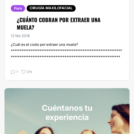
CIRUGÍA MAXILOFACIAL
Foro
¿CUÁNTO COBRAN POR EXTRAER UNA
MUELA?
12 feb 2018
¿Cuál es el costo por extraer una muela?
**************************************************************
*************************************************************
7
270
Cuéntanos tu
experiencia