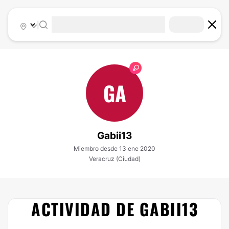
|
GA
Gabii13
Miembro desde 13 ene 2020
Veracruz (Ciudad)
ACTIVIDAD DE GABII13