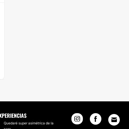
XPERIENCIAS
Quedaré super asimétrica de la
cara