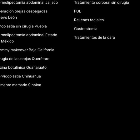
rmolipectomía abdominal Jalisco
Tratamiento corporal sin cirugía
eración orejas despegadas
FUE
evo León
Rellenos faciales
noplastia sin cirugía Puebla
Gastrectomía
rmolipectomía abdominal Estado
Tratamientos de la cara
 México
mmy makeover Baja California
rugía de las orejas Querétaro
xina botulínica Guanajuato
rvicoplastia Chihuahua
mento mamario Sinaloa