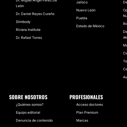
Dr. Miguel Angel Pérez De
Jalisco
De
León
Nuevo León
Op
Dr. Daniel Reyes Cureño
Nu
Puebla
Slimbody
Ri
Estado de México
Riviera Institute
De
de
Dr. Rafael Torres
Mo
Ci
To
Ce
Au
SOBRE NOSOTROS
PROFESIONALES
¿Quiénes somos?
Acceso doctores
Equipo editorial
Plan Premium
Denuncia de contenido
Marcas