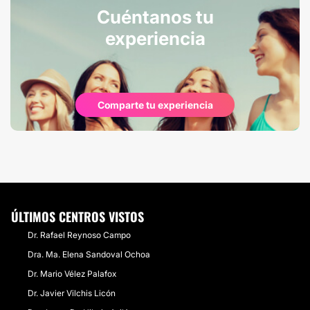
Cuéntanos tu
experiencia
Comparte tu experiencia
ÚLTIMOS CENTROS VISTOS
Dr. Rafael Reynoso Campo
Dra. Ma. Elena Sandoval Ochoa
Dr. Mario Vélez Palafox
Dr. Javier Vilchis Licón