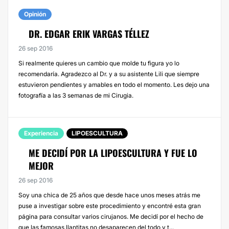
Opinión
DR. EDGAR ERIK VARGAS TÉLLEZ
26 sep 2016
Si realmente quieres un cambio que molde tu figura yo lo
recomendaría. Agradezco al Dr. y a su asistente Lili que siempre
estuvieron pendientes y amables en todo el momento. Les dejo una
fotografía a las 3 semanas de mi Cirugia.
Experiencia
LIPOESCULTURA
ME DECIDÍ POR LA LIPOESCULTURA Y FUE LO
MEJOR
26 sep 2016
Soy una chica de 25 años que desde hace unos meses atrás me
puse a investigar sobre este procedimiento y encontré esta gran
página para consultar varios cirujanos. Me decidí por el hecho de
que las famosas llantitas no desaparecen del todo y t...