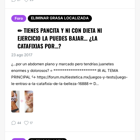
ELIMINAR GRASA LOCALIZADA
Foro
✏ TIENES PANCITA Y NI CON DIETA NI
EJERCICIO LA PUEDES BAJAR… ¿LA
CATAFIXIAS POR...?
23 ago 2017
¿...por un abdomen plano y marcado pero tendrías juanetes
enormes y dolorosos? ⭐ *********************** IR AL TEMA
PRINCIPAL ↪️ https://forum.multiestetica.mx/juegos-y-tests/juego-
le-entras-a-la-catafixia-de-la-belleza-16888 ✏ D...
44
17