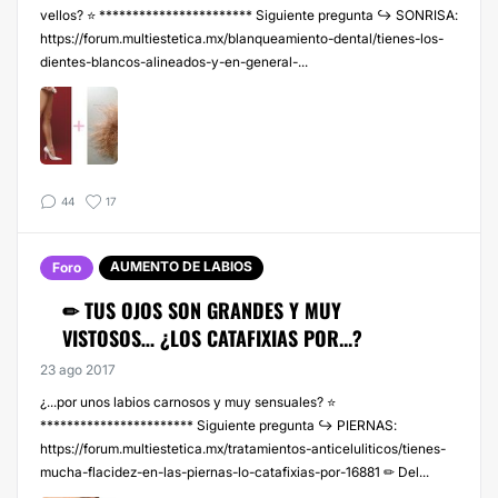
vellos? ⭐ *********************** Siguiente pregunta ↪️ SONRISA:
https://forum.multiestetica.mx/blanqueamiento-dental/tienes-los-
dientes-blancos-alineados-y-en-general-...
44
17
AUMENTO DE LABIOS
Foro
✏ TUS OJOS SON GRANDES Y MUY
VISTOSOS… ¿LOS CATAFIXIAS POR...?
23 ago 2017
¿...por unos labios carnosos y muy sensuales? ⭐
*********************** Siguiente pregunta ↪️ PIERNAS:
https://forum.multiestetica.mx/tratamientos-anticeluliticos/tienes-
mucha-flacidez-en-las-piernas-lo-catafixias-por-16881 ✏ Del...