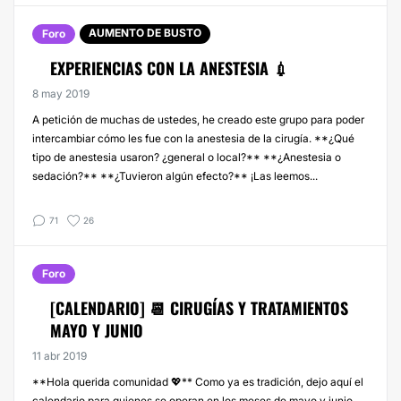
AUMENTO DE BUSTO
Foro
EXPERIENCIAS CON LA ANESTESIA 💉
8 may 2019
A petición de muchas de ustedes, he creado este grupo para poder
intercambiar cómo les fue con la anestesia de la cirugía. **¿Qué
tipo de anestesia usaron? ¿general o local?** **¿Anestesia o
sedación?** **¿Tuvieron algún efecto?** ¡Las leemos...
71
26
Foro
[CALENDARIO] 📆 CIRUGÍAS Y TRATAMIENTOS
MAYO Y JUNIO
11 abr 2019
**Hola querida comunidad 💖** Como ya es tradición, dejo aquí el
calendario para quienes se operan en los meses de mayo y junio,