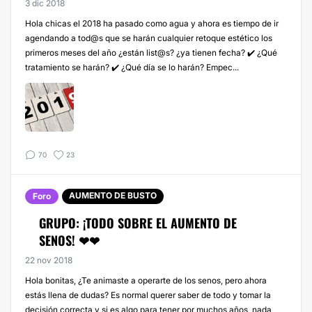
3 dic 2018
Hola chicas el 2018 ha pasado como agua y ahora es tiempo de ir
agendando a tod@s que se harán cualquier retoque estético los
primeros meses del año ¿están list@s? ¿ya tienen fecha? ✔️ ¿Qué
tratamiento se harán? ✔️ ¿Qué día se lo harán? Empec...
70
23
AUMENTO DE BUSTO
Foro
GRUPO: ¡TODO SOBRE EL AUMENTO DE
SENOS! ❤❤
22 nov 2018
Hola bonitas, ¿Te animaste a operarte de los senos, pero ahora
estás llena de dudas? Es normal querer saber de todo y tomar la
decisión correcta y si es algo para tener por muchos años, nada