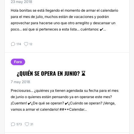
23 may 2018
Hola bonitas se está llegando el momento de armar el calendario
para el mes de julio, muchos están de vacaciones y podrán
aprovechar para hacerse uno que otro arreglito y descansar un
poco... así que si perteneces a esta lista... cuéntanos: ✔️...
174
12
Foro
¿QUIÉN SE OPERA EN JUNIO? ⌛
7 may 2018
Preciosuras... ¿quiénes ya tienen agendada su fecha para el mes
de junio o quienes están pensando ya en operarse este mes?
¡Cuenten! ✔️¿De qué se operan? ✔️¿Cuándo se operan? ¡Venga,
vamos a armar el calendario! ##**Calendar...
573
31