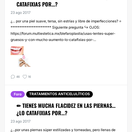
CATAFIXIAS POR...?
23 ago 2017
¿... por una piel suave, tersa, sin estrías y libre de imperfecciones? ⭐
*********************** Siguiente pregunta ↪️ OJOS:
https://forum.multiestetica.mx/blefaroplastia/usas-lentes-super-
gruesos-y-con-mucho-aumento-lo-catafixias-por-...
46
16
TRATAMIENTOS ANTICELULÍTICOS
Foro
✏ TIENES MUCHA FLACIDEZ EN LAS PIERNAS…
¿LO CATAFIXIAS POR...?
23 ago 2017
¿...por unas piernas súper estilizadas y torneadas, pero llenas de