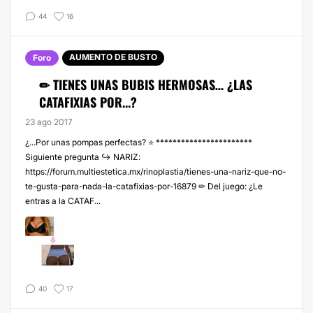
44
16
AUMENTO DE BUSTO
Foro
✏ TIENES UNAS BUBIS HERMOSAS… ¿LAS
CATAFIXIAS POR...?
23 ago 2017
¿...Por unas pompas perfectas? ⭐ ***********************
Siguiente pregunta ↪️ NARIZ:
https://forum.multiestetica.mx/rinoplastia/tienes-una-nariz-que-no-
te-gusta-para-nada-la-catafixias-por-16879 ✏ Del juego: ¿Le
entras a la CATAF...
40
17