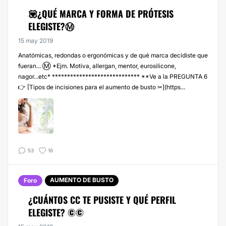
💟¿QUÉ MARCA Y FORMA DE PRÓTESIS
ELEGISTE?Ⓜ
15 may 2019
Anatómicas, redondas o ergonómicas y de qué marca decidiste que
fueran... Ⓜ *Ejm. Motiva, allergan, mentor, eurosilicone,
nagor...etc* ***************************** **Ve a la PREGUNTA 6
👉 [Tipos de incisiones para el aumento de busto ✂](https...
53
16
AUMENTO DE BUSTO
Foro
¿CUÁNTOS CC TE PUSISTE Y QUÉ PERFIL
ELEGISTE? ©©