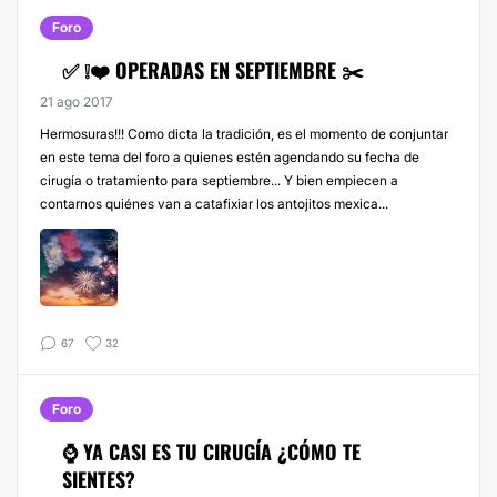
Foro
✅ ❕❤️ OPERADAS EN SEPTIEMBRE ✂️
21 ago 2017
Hermosuras!!! Como dicta la tradición, es el momento de conjuntar
en este tema del foro a quienes estén agendando su fecha de
cirugía o tratamiento para septiembre... Y bien empiecen a
contarnos quiénes van a catafixiar los antojitos mexica...
67
32
Foro
⌚ YA CASI ES TU CIRUGÍA ¿CÓMO TE
SIENTES?