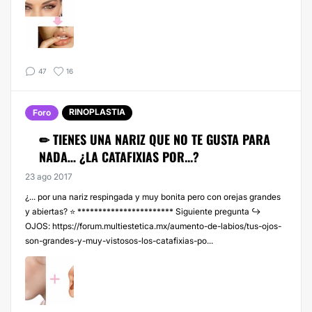
47
16
RINOPLASTIA
Foro
✏ TIENES UNA NARIZ QUE NO TE GUSTA PARA
NADA… ¿LA CATAFIXIAS POR...?
23 ago 2017
¿... por una nariz respingada y muy bonita pero con orejas grandes
y abiertas? ⭐ *********************** Siguiente pregunta ↪️
OJOS: https://forum.multiestetica.mx/aumento-de-labios/tus-ojos-
son-grandes-y-muy-vistosos-los-catafixias-po...